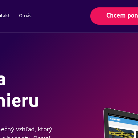
Chcem po
takt
O nás
a
mieru
nečný vzhľad, ktorý