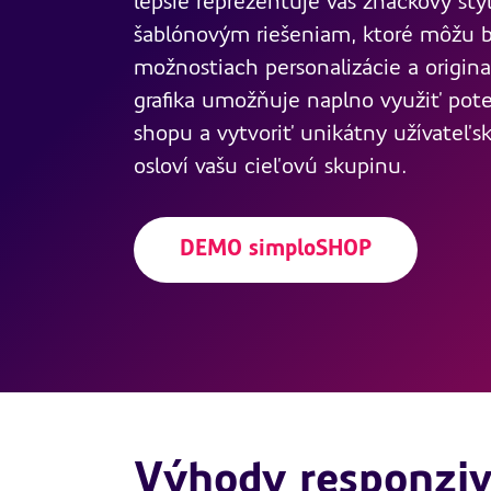
lepšie reprezentuje váš značkový štý
šablónovým riešeniam, ktoré môžu
možnostiach personalizácie a original
grafika umožňuje naplno využiť pote
shopu a vytvoriť unikátny užívateľsk
osloví vašu cieľovú skupinu.
DEMO simploSHOP
Výhody responziv