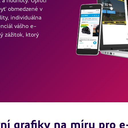
l a hodnoty. Oproti
 byť obmedzené v
ity, individuálna
nciál vášho e-
ý zážitok, ktorý
ní grafiky na míru pro 